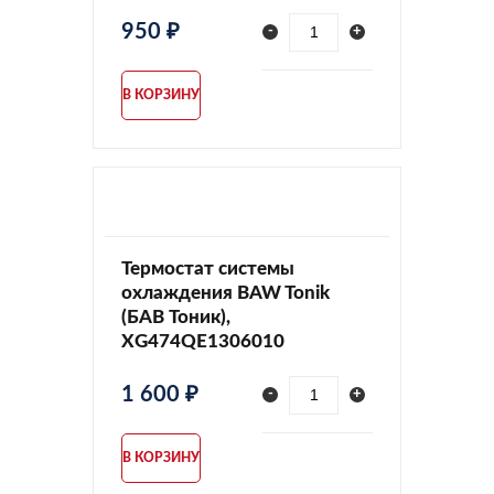
950 ₽
-
+
В КОРЗИНУ
Термостат системы
охлаждения BAW Tonik
(БАВ Тоник),
XG474QE1306010
1 600 ₽
-
+
В КОРЗИНУ