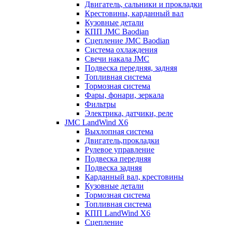
Двигатель, сальники и прокладки
Крестовины, карданный вал
Кузовные детали
КПП JMC Baodian
Сцепление JMC Baodian
Система охлаждения
Свечи накала JMC
Подвеска передняя, задняя
Топливная система
Тормозная система
Фары, фонари, зеркала
Фильтры
Электрика, датчики, реле
JMC LandWind X6
Выхлопная система
Двигатель,прокладки
Рулевое управление
Подвеска передняя
Подвеска задняя
Карданный вал, крестовины
Кузовные детали
Тормозная система
Топливная система
КПП LandWind X6
Сцепление