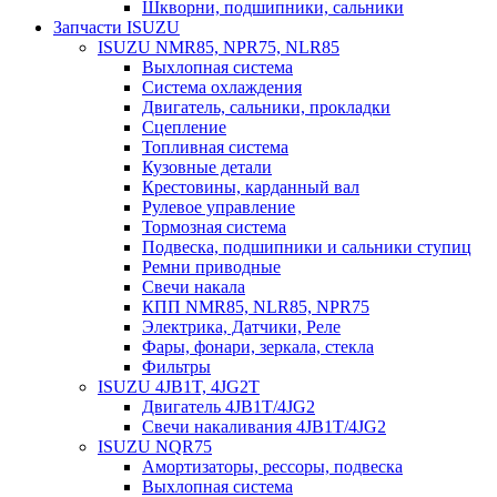
Шкворни, подшипники, сальники
Запчасти ISUZU
ISUZU NMR85, NPR75, NLR85
Выхлопная система
Система охлаждения
Двигатель, сальники, прокладки
Сцепление
Топливная система
Кузовные детали
Крестовины, карданный вал
Рулевое управление
Тормозная система
Подвеска, подшипники и сальники ступиц
Ремни приводные
Свечи накала
КПП NMR85, NLR85, NPR75
Электрика, Датчики, Реле
Фары, фонари, зеркала, стекла
Фильтры
ISUZU 4JB1T, 4JG2T
Двигатель 4JB1T/4JG2
Свечи накаливания 4JB1T/4JG2
ISUZU NQR75
Амортизаторы, рессоры, подвеска
Выхлопная система