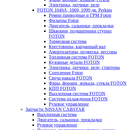
Электрика, датчики, реле
FOTON 1049A, 1069, 1099 дв. Perkins
Ремни приводные и ГРМ Foton
Фильтры Foton
Двигатель, сальники, прокладки
Шкворни, подшипники ступиц
FOTON
Тормозная система
Крестовины, карданный вал
Амортизаторы, подвеска, рессоры
Топливная система FOTON
Кузовные детали FOTON
Электрика, датчики, реле, стартеры
Сцепление Foton
Свеча накала FOTON
Фары, фонари, зеркала, стекла FOTON
КПП FOTON
Выхлопная система FOTON
Система охлаждения FOTON
Рулевое управление
Запчасти NISSAN CABSTAR
Выхлопная система
Двигатель, сальники, прокладки
Рулевое управление