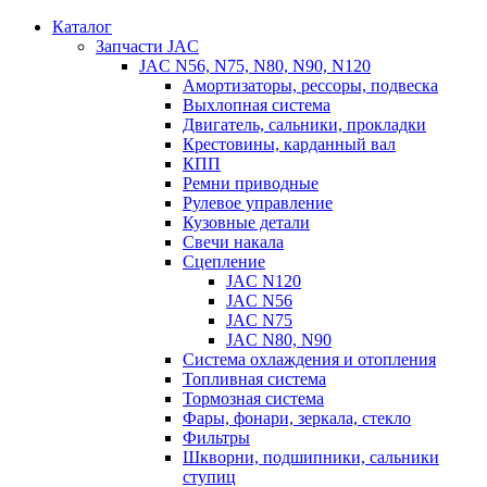
Каталог
Запчасти JAC
JAC N56, N75, N80, N90, N120
Амортизаторы, рессоры, подвеска
Выхлопная система
Двигатель, сальники, прокладки
Крестовины, карданный вал
КПП
Ремни приводные
Рулевое управление
Кузовные детали
Свечи накала
Сцепление
JAC N120
JAC N56
JAC N75
JAC N80, N90
Система охлаждения и отопления
Топливная система
Тормозная система
Фары, фонари, зеркала, стекло
Фильтры
Шкворни, подшипники, сальники
ступиц