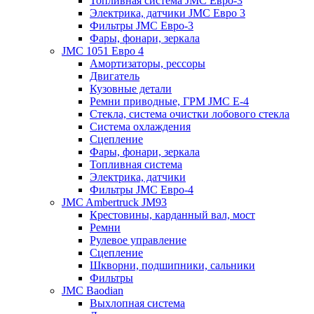
Топливная система JMC Евро-3
Электрика, датчики JMC Евро 3
Фильтры JMC Евро-3
Фары, фонари, зеркала
JMC 1051 Евро 4
Амортизаторы, рессоры
Двигатель
Кузовные детали
Ремни приводные, ГРМ JMC E-4
Стекла, система очистки лобового стекла
Система охлаждения
Сцепление
Фары, фонари, зеркала
Топливная cистема
Электрика, датчики
Фильтры JMC Евро-4
JMC Ambertruck JM93
Крестовины, карданный вал, мост
Ремни
Рулевое управление
Сцепление
Шкворни, подшипники, сальники
Фильтры
JMC Baodian
Выхлопная система