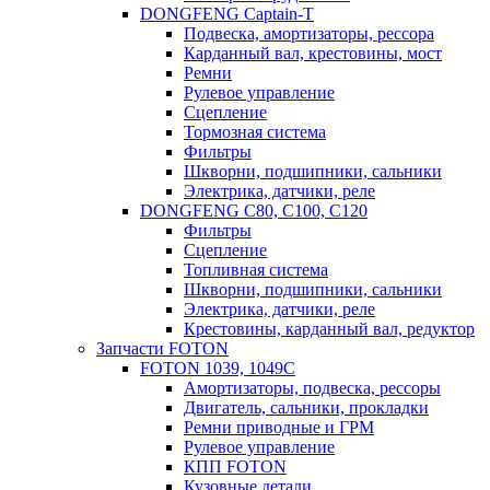
DONGFENG Captain-T
Подвеска, амортизаторы, рессора
Карданный вал, крестовины, мост
Ремни
Рулевое управление
Сцепление
Тормозная система
Фильтры
Шкворни, подшипники, сальники
Электрика, датчики, реле
DONGFENG С80, C100, C120
Фильтры
Сцепление
Топливная система
Шкворни, подшипники, сальники
Электрика, датчики, реле
Крестовины, карданный вал, редуктор
Запчасти FOTON
FOTON 1039, 1049C
Амортизаторы, подвеска, рессоры
Двигатель, сальники, прокладки
Ремни приводные и ГРМ
Рулевое управление
КПП FOTON
Кузовные детали