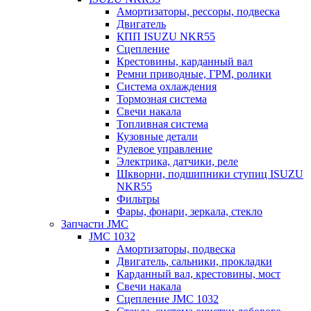
Амортизаторы, рессоры, подвеска
Двигатель
КПП ISUZU NKR55
Сцепление
Крестовины, карданный вал
Ремни приводные, ГРМ, ролики
Система охлаждения
Тормозная система
Свечи накала
Топливная система
Кузовные детали
Рулевое управление
Электрика, датчики, реле
Шкворни, подшипники ступиц ISUZU
NKR55
Фильтры
Фары, фонари, зеркала, стекло
Запчасти JMC
JMC 1032
Амортизаторы, подвеска
Двигатель, сальники, прокладки
Карданный вал, крестовины, мост
Свечи накала
Сцепление JMC 1032