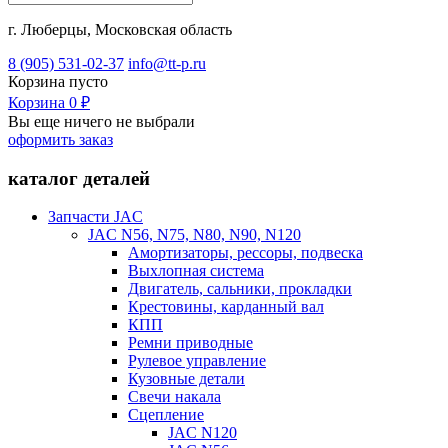
г. Люберцы, Московская область
8 (905) 531-02-37
info@tt-p.ru
Корзина
пусто
Корзина
0
₽
Вы еще ничего не выбрали
оформить заказ
каталог деталей
Запчасти JAC
JAC N56, N75, N80, N90, N120
Амортизаторы, рессоры, подвеска
Выхлопная система
Двигатель, сальники, прокладки
Крестовины, карданный вал
КПП
Ремни приводные
Рулевое управление
Кузовные детали
Свечи накала
Сцепление
JAC N120