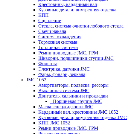
Крестовины, карданный вал
Кузовные детали, внутренняя отделка
КПП
Сцепление
Стекла, система очистки лобового стекла
Свечи накала
Система охлаждения
Тормозная система
Топливная система
Ремни приводные JMC, ГРМ
Шкворни, подшипники ступиц JMC
Фильтры
Электрика, датчики JMC
Фары, фонари, зеркала
JMC 1052
Амортизаторы, подвеска, рессоры
Выхлопная система JMC
Двигатель, сальники и прокладки
- Поршневая группа JMC
Масла, спецжидкости JMC
Карданный вал, крестовины JMC 1052
Кузовные детали, внутренняя отделка JMC
КПП JMC 1052
Ремни приводные JMC, ГРМ
Рулевое управление