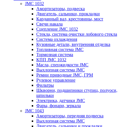
JMC 1032
Амортизаторы, подвеска
Двигатель, сальники, прокладки
Карданный вал, крестовины, мост
Свечи накала
Сцепление JMC 1032
Стекла, система очистки лобового стекла
Система охлаждения
Кузовные детали, внутренняя отделка
Топливная система JMC
Тормозная система
КПП JMC 1032
Масла, спецжидкости JMC
Выхлопная система JMC
Ремни приводные JMC, ГРМ
Рулевое управление
Фильтры
Шкворни, подшипники ступиц, полуоси,
шпильки
Электрика, датчики JMC
Фары, фонари, зеркала
JMC 1043
Амортизаторы, передняя подвеска
Выхлопная система JMC
Двигатель, сальники и прокладки