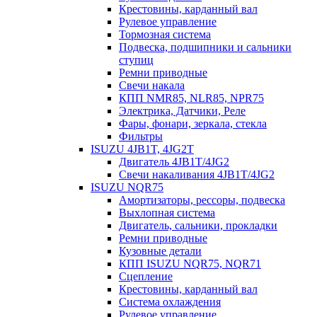
Крестовины, карданный вал
Рулевое управление
Тормозная система
Подвеска, подшипники и сальники
ступиц
Ремни приводные
Свечи накала
КПП NMR85, NLR85, NPR75
Электрика, Датчики, Реле
Фары, фонари, зеркала, стекла
Фильтры
ISUZU 4JB1T, 4JG2T
Двигатель 4JB1T/4JG2
Свечи накаливания 4JB1T/4JG2
ISUZU NQR75
Амортизаторы, рессоры, подвеска
Выхлопная система
Двигатель, сальники, прокладки
Ремни приводные
Кузовные детали
КПП ISUZU NQR75, NQR71
Сцепление
Крестовины, карданный вал
Система охлаждения
Рулевое управление