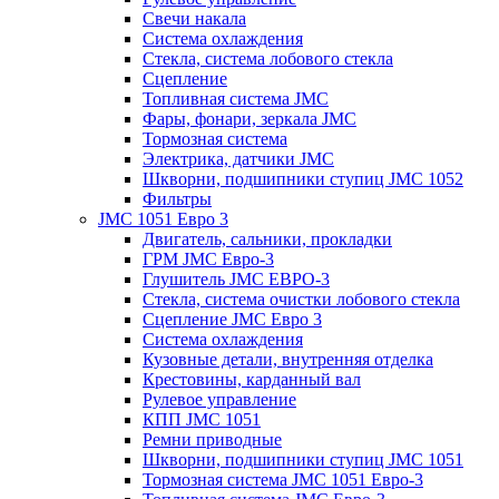
Свечи накала
Система охлаждения
Стекла, система лобового стекла
Сцепление
Топливная система JMC
Фары, фонари, зеркала JMC
Тормозная система
Электрика, датчики JMC
Шкворни, подшипники ступиц JMC 1052
Фильтры
JMC 1051 Евро 3
Двигатель, сальники, прокладки
ГРМ JMC Евро-3
Глушитель JMC ЕВРО-3
Стекла, система очистки лобового стекла
Сцепление JMC Евро 3
Система охлаждения
Кузовные детали, внутренняя отделка
Крестовины, карданный вал
Рулевое управление
КПП JMC 1051
Ремни приводные
Шкворни, подшипники ступиц JMC 1051
Тормозная система JMC 1051 Евро-3