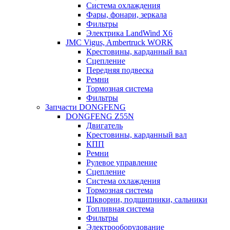
Система охлаждения
Фары, фонари, зеркала
Фильтры
Электрика LandWind X6
JMC Vigus, Ambertruck WORK
Крестовины, карданный вал
Сцепление
Передняя подвеска
Ремни
Тормозная система
Фильтры
Запчасти DONGFENG
DONGFENG Z55N
Двигатель
Крестовины, карданный вал
КПП
Ремни
Рулевое управление
Сцепление
Система охлаждения
Тормозная система
Шкворни, подшипники, сальники
Топливная система
Фильтры
Электрооборудование