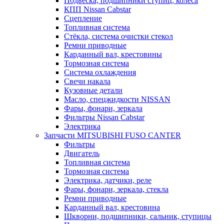
Подвеска, подшипники ступиц, колеса
КПП Nissan Cabstar
Сцепление
Топливная система
Стёкла, система очистки стекол
Ремни приводные
Карданный вал, крестовины
Тормозная система
Система охлаждения
Свечи накала
Кузовные детали
Масло, спецжидкости NISSAN
Фары, фонари, зеркала
Фильтры Nissan Cabstar
Электрика
Запчасти MITSUBISHI FUSO CANTER
Фильтры
Двигатель
Топливная система
Тормозная система
Электрика, датчики, реле
Фары, фонари, зеркала, стекла
Ремни приводные
Карданный вал, крестовина
Шкворни, подшипники, сальник, ступицы