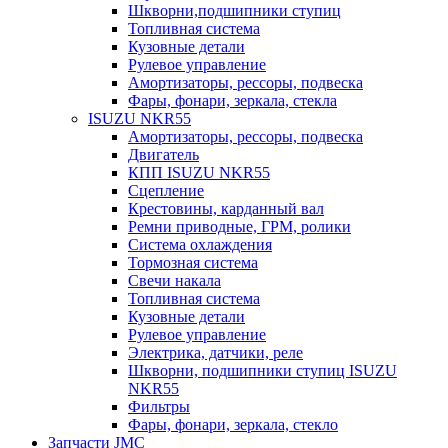
Шкворни,подшипники ступиц
Топливная система
Кузовные детали
Рулевое управление
Амортизаторы, рессоры, подвеска
Фары, фонари, зеркала, стекла
ISUZU NKR55
Амортизаторы, рессоры, подвеска
Двигатель
КПП ISUZU NKR55
Сцепление
Крестовины, карданный вал
Ремни приводные, ГРМ, ролики
Система охлаждения
Тормозная система
Свечи накала
Топливная система
Кузовные детали
Рулевое управление
Электрика, датчики, реле
Шкворни, подшипники ступиц ISUZU
NKR55
Фильтры
Фары, фонари, зеркала, стекло
Запчасти JMC