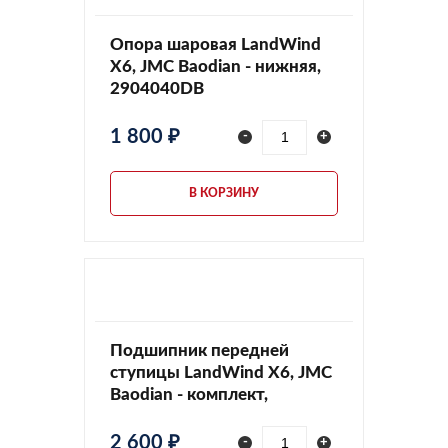
Опора шаровая LandWind
X6, JMC Baodian - нижняя,
2904040DB
1 800 ₽
-
+
В КОРЗИНУ
Подшипник передней
ступицы LandWind X6, JMC
Baodian - комплект,
350116806KIT
2 600 ₽
-
+