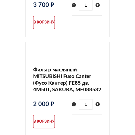
3 700 ₽
-
+
В КОРЗИНУ
Фильтр масляный
MITSUBISHI Fuso Canter
(Фусо Кантер) FE85 дв.
4M50T, SAKURA, ME088532
2 000 ₽
-
+
В КОРЗИНУ