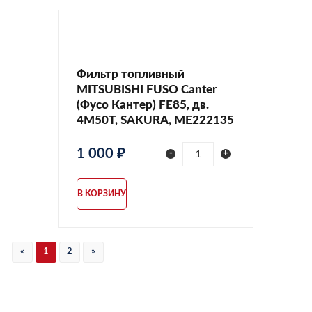
Фильтр топливный
MITSUBISHI FUSO Canter
(Фусо Кантер) FE85, дв.
4M50T, SAKURA, ME222135
1 000 ₽
-
+
В КОРЗИНУ
«
1
2
»